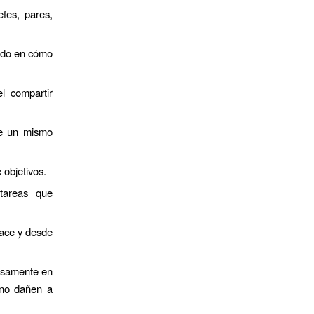
efes, pares,
ando en cómo
l compartir
te un mismo
 objetivos.
tareas que
hace y desde
uosamente en
 no dañen a