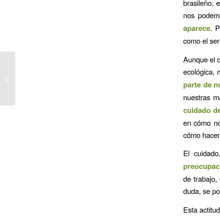
brasileño, 
nos podem
aparece
. 
como el se
Aunque el c
LA PARADOJA DEL
ecológica, 
RECONOCIMIENTO
parte de n
LABORAL
nuestras ma
cuidado de
en cómo no
cómo hacem
El cuidado
preocupaci
de trabajo,
duda, se po
Esta actitud