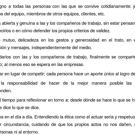
igno a todas las personas con las que se convive cotidianamente: j
 del equipo, miembros de otros equipos, clientes, etc.
abierta y genuina a las y los compañeros de trabajo, sin estar pens
cirlos o en cómo defender los propios criterios de validez.
 mutuo, delicadeza en los gestos y generosidad en el trato, en e
ción y mensajes, independientemente del medio.
idarios con las y los compañeros de trabajo, finalmente se compar
to; al menos eso se espera en las empresas.
r en lugar de competir; cada persona hace un aporte único al logro de
la responsabilidad de hacer de la mejor manera posible las 
onden.
 tiempo para reflexionar en torno a: desde dónde se hace lo que se 
 dice lo que se dice.
os en el día a día. Entendiendo la ética como el actuar seria y respet
er circunstancia, cuidando de que los propios actos no nos dañen,
rsonas ni al entorno.