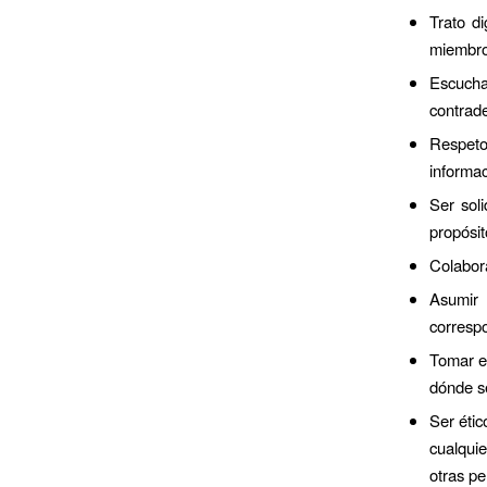
Trato d
miembros
Escucha 
contrade
Respeto
informa
Ser sol
propósi
Colabora
Asumir 
corresp
Tomar el
dónde se
Ser étic
cualqui
otras pe