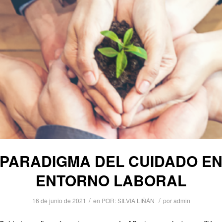
 PARADIGMA DEL CUIDADO EN
ENTORNO LABORAL
/
/
16 de junio de 2021
en
POR: SILVIA LIÑÁN
por
admin