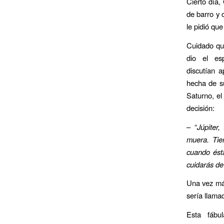
Cierto día,
de barro y 
le pidió que
Cuidado qui
dio el es
discutían a
hecha de su
Saturno, el
decisión:
– “
Júpiter,
muera. Tier
cuando ésta
cuidarás de 
Una vez más
sería llamad
Esta fábul