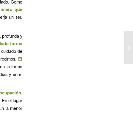
uidado. Como
primero que
erja un ser,
, profunda y
dado forma
l cuidado de
crecimos.
El
 en la forma
ías y en el
ocupación,
. En el lugar
sin la menor