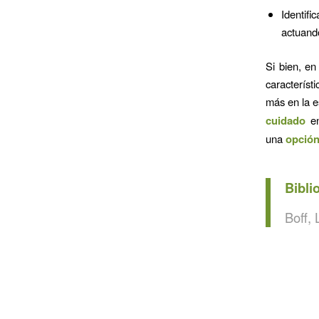
Identif
actuand
Si bien, e
característ
más en la e
cuidado
en
una
opción
Bibli
Boff, 