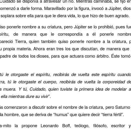
 Cuidado se disponía a atravesar un río. Mientras caminaba, se fijó 
comenzó a darle forma. Maravillado por la figura, invocó a Júpiter, dio
 soplara sobre ella para que le diera vida, lo que hizo de buen agrado.
so ponerle nombre a su criatura, pero Júpiter se lo prohibió, pues fue
píritu, de manera que le correspondía a él ponerle nombre
pareció Tierra, quien también quiso ponerle nombre a la criatura,
 propia materia. Ahora eran tres los que discutían, de manera que
 padre de todos los dioses, para que actuara como árbitro. Éste tomó 
 tú le otorgaste el espíritu, recibirás de vuelta este espíritu cuando
ra, tú le otorgaste el cuerpo, recibirás de vuelta la corporeidad de
 muera. Y tú, Cuidado, quien tuviste la primera idea de modelar a 
ella mientras dure su vivir
”.
 comenzaron a discutir sobre el nombre de la criatura, pero Saturno
a hombre, que se deriva de “humus” que quiere decir “tierra fértil”.
a-mito la propone Leonardo Boff, teólogo, filósofo, escritor y