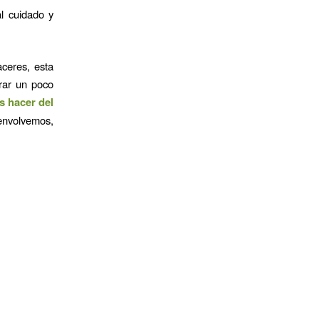
al cuidado y
ceres, esta
orar un poco
 hacer del
envolvemos,